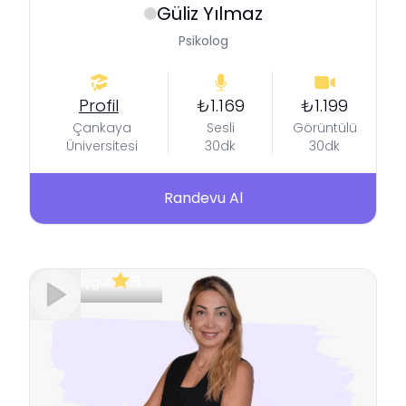
Güliz
Yılmaz
Psikolog
Profil
₺1.169
₺1.199
Çankaya
Sesli
Görüntülü
Üniversitesi
30dk
30dk
Randevu Al
Meşgul
5