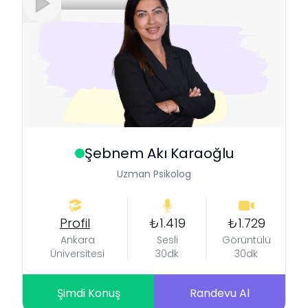
Şebnem
Akı Karaoğlu
Uzman Psikolog
Profil
₺1.419
₺1.729
Ankara
Sesli
Görüntülü
Üniversitesi
30dk
30dk
Şimdi Konuş
Randevu Al