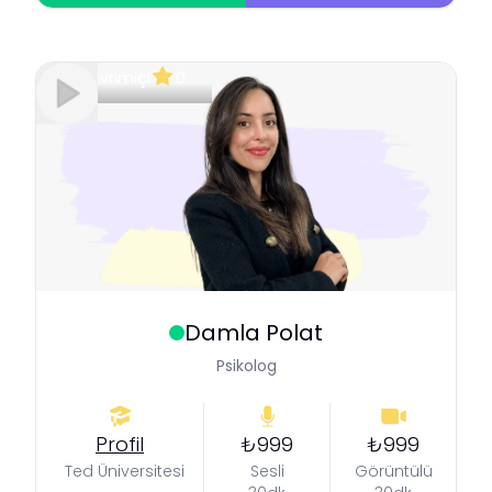
Çevrimiçi
0
Damla
Polat
Psikolog
Profil
₺999
₺999
Ted Üniversitesi
Sesli
Görüntülü