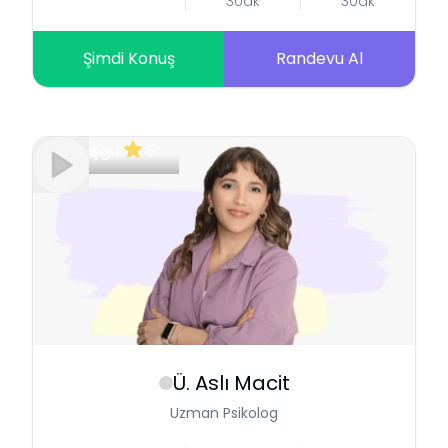
30dk
30dk
Şimdi Konuş
Randevu Al
Meşgul
5
Ü. Aslı
Macit
Uzman Psikolog