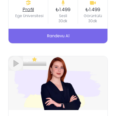
Profil
₺1.499
₺1.499
Ege Üniversitesi
Sesli
Görüntülü
30dk
30dk
Randevu Al
Meşgul
5