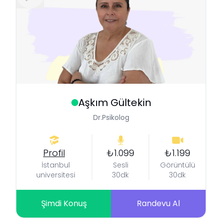
Aşkım
Gültekin
Dr.Psikolog
Profil
₺1.099
₺1.199
İstanbul
Sesli
Görüntülü
universitesi
30dk
30dk
Şimdi Konuş
Randevu Al