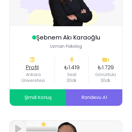
Şebnem
Akı Karaoğlu
Uzman Psikolog
Profil
₺1.419
₺1.729
Ankara
Sesli
Görüntülü
Üniversitesi
30dk
30dk
Şimdi Konuş
Randevu Al
Çevrimiçi
5