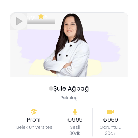
Meşgul
5
Şule
Ağbağ
Psikolog
Profil
₺969
₺969
Belek Üniversitesi
Sesli
Görüntülü
30dk
30dk