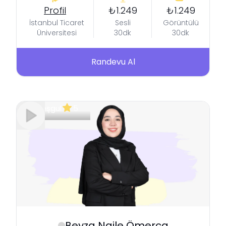
Profil
₺1.249
₺1.249
İstanbul Ticaret
Sesli
Görüntülü
Üniversitesi
30dk
30dk
Randevu Al
Meşgul
5
Beyza Naile
Ömerca