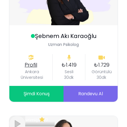
Şebnem
Akı Karaoğlu
Uzman Psikolog
Profil
₺1.419
₺1.729
Ankara
Sesli
Görüntülü
Üniversitesi
30dk
30dk
Şimdi Konuş
Randevu Al
Çevrimiçi
0