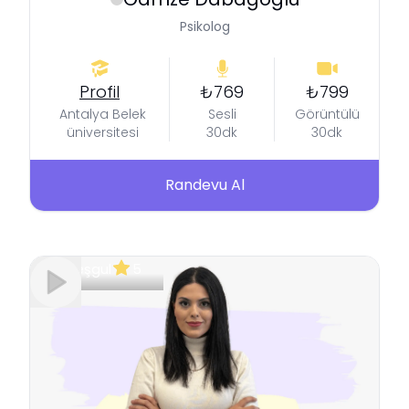
Psikolog
Profil
₺769
₺799
Antalya Belek
Sesli
Görüntülü
üniversitesi
30dk
30dk
Randevu Al
Meşgul
5