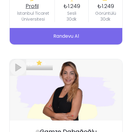
Profil
₺1.249
₺1.249
İstanbul Ticaret
Sesli
Görüntülü
Üniversitesi
30dk
30dk
Randevu Al
Meşgul
5
Gamze
Dabağoğlu