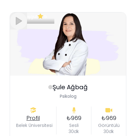
Meşgul
5
Şule
Ağbağ
Psikolog
Profil
₺969
₺969
Belek Üniversitesi
Sesli
Görüntülü
30dk
30dk