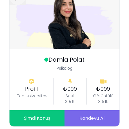
Damla
Polat
Psikolog
Profil
₺999
₺999
Ted Üniversitesi
Sesli
Görüntülü
30dk
30dk
Şimdi Konuş
Randevu Al