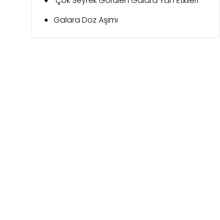
Çok Seyrek Görülen Galara Yan Etkileri
Galara Doz Aşımı