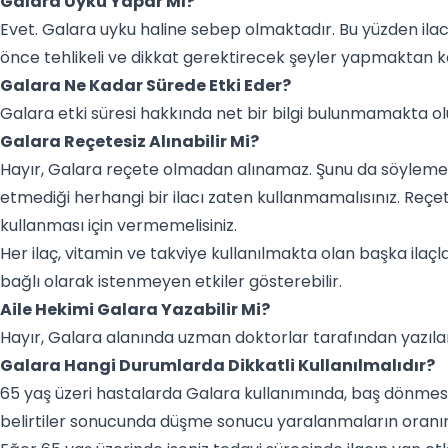
Galara Uyku Yapar Mı?
Evet. Galara uyku haline sebep olmaktadır. Bu yüzden ilac
önce tehlikeli ve dikkat gerektirecek şeyler yapmaktan kaç
Galara Ne Kadar Sürede Etki Eder?
Galara etki süresi hakkında net bir bilgi bulunmamakta o
Galara Reçetesiz Alınabilir Mi?
Hayır, Galara reçete olmadan alınamaz. Şunu da söylemek i
etmediği herhangi bir ilacı zaten kullanmamalısınız. Reçete
kullanması için vermemelisiniz.
Her ilaç, vitamin ve takviye kullanılmakta olan başka ilaçla
bağlı olarak istenmeyen etkiler gösterebilir.
Aile Hekimi Galara Yazabilir Mi?
Hayır, Galara alanında uzman doktorlar tarafından yazılan
Galara Hangi Durumlarda Dikkatli Kullanılmalıdır?
65 yaş üzeri hastalarda Galara kullanımında, baş dönmesi ve
belirtiler sonucunda düşme sonucu yaralanmaların oranı