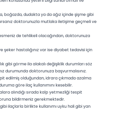
leri konusunda yeterli bilgi sahibi olmalı ve
a, boğazda, dudakta ya da ağız içinde şişme gibi
 olursanız doktorunuzla mutlaka iletişime geçmeli ve
ı kesmeniz de tehlikeli olacağından, doktorunuza
e şeker hastalığınız var ise diyabet tedavisi için
 gibi görme ila alakalı değişiklik durumları söz
amanız durumunda doktorunuza başvurmalısınız.
spit edilmiş olduğundan, idrara çıkmada azalma
uruma göre ilaç kullanımını kesebilir.
lara alındığı sırada kalp yetmezliği tespit
oktoruna bildirmeniz gerekmektedir.
i ilaçlarla birlikte kullanımı uyku hali gibi yan