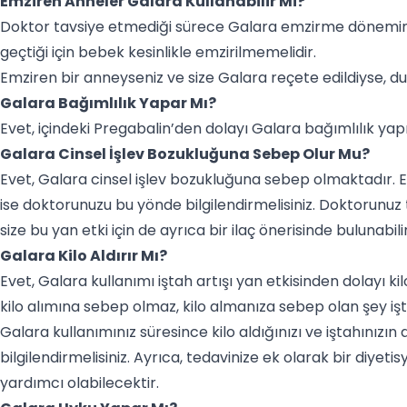
Emziren Anneler Galara Kullanabilir Mi?
Doktor tavsiye etmediği sürece Galara emzirme dönemind
geçtiği için bebek kesinlikle emzirilmemelidir.
Emziren bir anneyseniz ve size Galara reçete edildiyse, d
Galara Bağımlılık Yapar Mı?
Evet, içindeki Pregabalin’den dolayı Galara bağımlılık ya
Galara Cinsel İşlev Bozukluğuna Sebep Olur Mu?
Evet, Galara cinsel işlev bozukluğuna sebep olmaktadır. Eğ
ise doktorunuzu bu yönde bilgilendirmelisiniz. Doktorunuz 
size bu yan etki için de ayrıca bir ilaç önerisinde bulunabilir
Galara Kilo Aldırır Mı?
Evet, Galara kullanımı iştah artışı yan etkisinden dolayı k
kilo alımına sebep olmaz, kilo almanıza sebep olan şey işt
Galara kullanımınız süresince kilo aldığınızı ve iştahınızı
bilgilendirmelisiniz. Ayrıca, tedavinize ek olarak bir diyeti
yardımcı olabilecektir.