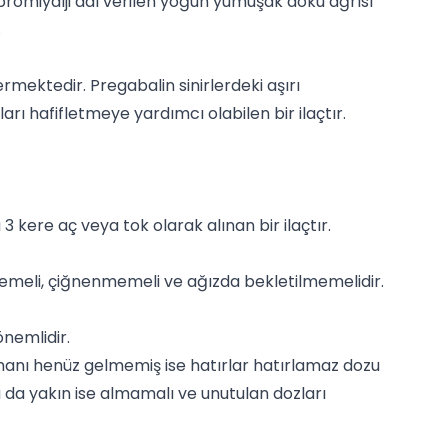
fibromiyalji adı verilen yoğun yumuşak doku ağrısı
.
mektedir. Pregabalin sinirlerdeki aşırı
rı hafifletmeye yardımcı olabilen bir ilaçtır.
3 kere aç veya tok olarak alınan bir ilaçtır.
memeli, çiğnenmemeli ve ağızda bekletilmemelidir.
önemlidir.
amanı henüz gelmemiş ise hatırlar hatırlamaz dozu
a da yakın ise almamalı ve unutulan dozları