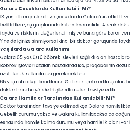
Galara alüminyum blisterli ambalajlarda 14, 28 ve 56’lı ka
Galara Çocuklarda Kullanılabilir Mi?
18 yaş altı ergenlerde ve çocuklarda Galara’nın etkililik v
belitirtilen yaş gruplarında kullanılmamalıdır. Ancak dokt
fayda ve risklerini değerlendirmiş ve buna göre karar ver
Yine de içinize sinmiyorsa ikinci bir doktor görüşünde fayd
Yaşlılarda Galara Kullanımı
Galara 65 yaş üstü böbrek işlevleri sağlıklı olan hastalar
Böbrek işlevleri azalan hastalarda ise, pregabalinin dozu 
azaltılarak kullanılması gerekmektedir.
65 yaş üstü olup, kendilerine Galara reçete edilmiş olan 
doktorlarını bu yönde bilgilendirmeleri tavsiye edilir.
Galara Hamileler Tarafından Kullanılabilir Mi?
Doktor tarafından tavsiye edilmedikçe Galara hamilelikte
Gebelik durumu yoksa ve Galara kullanılacaksa da doğum 
esnasında hamile kalma durumu veya hamilelik planı var is