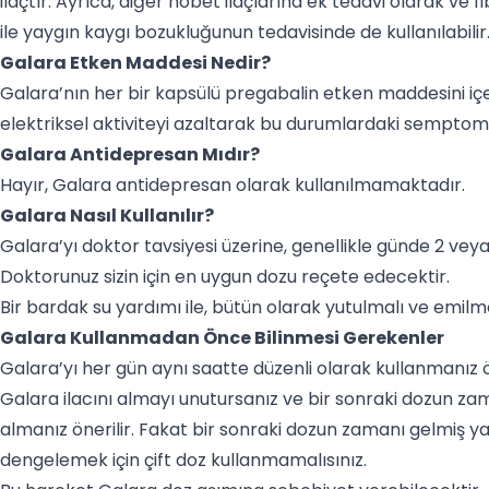
ilaçtır. Ayrıca, diğer nöbet ilaçlarına ek tedavi olarak ve 
ile yaygın kaygı bozukluğunun tedavisinde de kullanılabilir
Galara Etken Maddesi Nedir?
Galara’nın her bir kapsülü pregabalin etken maddesini içer
elektriksel aktiviteyi azaltarak bu durumlardaki semptomla
Galara Antidepresan Mıdır?
Hayır, Galara antidepresan olarak kullanılmamaktadır.
Galara Nasıl Kullanılır?
Galara’yı doktor tavsiyesi üzerine, genellikle günde 2 veya 
Doktorunuz sizin için en uygun dozu reçete edecektir.
Bir bardak su yardımı ile, bütün olarak yutulmalı ve emil
Galara Kullanmadan Önce Bilinmesi Gerekenler
Galara’yı her gün aynı saatte düzenli olarak kullanmanız 
Galara ilacını almayı unutursanız ve bir sonraki dozun z
almanız önerilir. Fakat bir sonraki dozun zamanı gelmiş y
dengelemek için çift doz kullanmamalısınız.