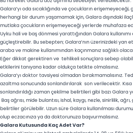
Bu hareket Galara doz aşımına sebebiyet verebilecektir.
Galara’yı oda sıcaklığında ve çocukların erişemeyeceği,
herhangi bir durum yaşamamak için, Galara dışındaki ilaçla
mutlaka çocukların erişemeyeceği yerlerde muhafaza edi
Uyku hali ve baş dönmesi yarattığından Galara kullanımı d
güçleştirebilir. Bu sebepten; Galara’nın üzerinizdeki yan et
araba ve makine kullanımından kaçınmanız sağlıklı olaca
Eğer dikkat gerektiren ve tehlikeli sonuçlara sebep olabile
etkilerini tanıyana kadar oldukça tetikte olmalısınız.
Galara’yı doktor tavsiyesi olmadan bırakmamalısınız. Ted
azaltma sonucunda sonlandırılarak son verilecektir. Kısa
sonlandırıldığı zaman çekilme belirtileri gibi bazı Galara ya
Baş ağrısı, mide bulantısı, ishal, kaygı, nezle, sinirlilik, ağrı,
belirtiler görülebilir. Uzun süre Galara kullanılması durum
olup eczacınıza ya da doktorunuza başvurmalısınız.
Galara Kutusunda Kaç Adet Var?