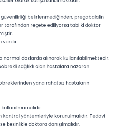
psüller olarak satışa sunulmaktadır.
e güvenilirliği belirlenmediğinden, pregabalalin
or tarafından reçete ediliyorsa tabi ki doktor
miştir.
a vardır.
da normal dozlarda alınarak kullanılabilmektedir.
böbrekli sağlıklı olan hastalara nazaran
böbreklerinden yana rahatsız hastaların
 kullanılmamalıdır.
kontrol yöntemleriyle korunulmalıdır. Tedavi
e kesinlikle doktora danışılmalıdır.