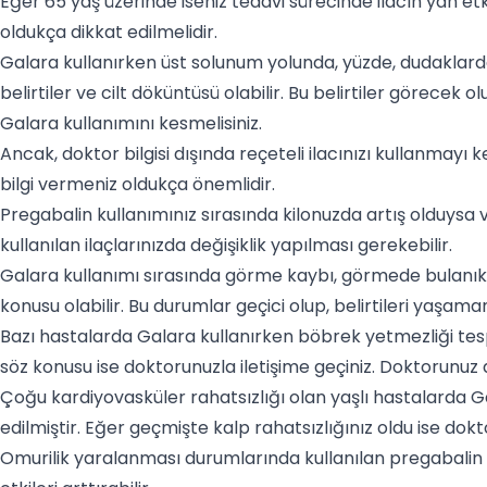
Eğer 65 yaş üzerinde iseniz tedavi sürecinde ilacın yan etki
oldukça dikkat edilmelidir.
Galara kullanırken üst solunum yolunda, yüzde, dudaklard
belirtiler ve cilt döküntüsü olabilir. Bu belirtiler görecek
Galara kullanımını kesmelisiniz.
Ancak, doktor bilgisi dışında reçeteli ilacınızı kullanmay
bilgi vermeniz oldukça önemlidir.
Pregabalin kullanımınız sırasında kilonuzda artış olduysa v
kullanılan ilaçlarınızda değişiklik yapılması gerekebilir.
Galara kullanımı sırasında görme kaybı, görmede bulanıklık
konusu olabilir. Bu durumlar geçici olup, belirtileri yaş
Bazı hastalarda Galara kullanırken böbrek yetmezliği te
söz konusu ise doktorunuzla iletişime geçiniz. Doktorunuz d
Çoğu kardiyovasküler rahatsızlığı olan yaşlı hastalarda Ga
edilmiştir. Eğer geçmişte kalp rahatsızlığınız oldu ise d
Omurilik yaralanması durumlarında kullanılan pregabalin gib