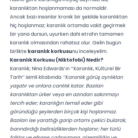
karanlıktan hoşlanmaması da normaldir.
Ancak bazı insanlar kronik bir şekilde karanlıktan
hiç hoşlanmaz; karanlık ortamda vakit geçirmek
bir yana dursun, uyurken dahi etrafın tamamen
karanlık olmasından rahatsız olur. Gelin bugün
birlikte
karanlık korkusu
nu inceleyelim.
Karanlık Korkusu (Niktofobi) Nedir?
Karanlık; Nina Edwards’ın ‘’Karanlık, Kültürel Bir
Tarih’’ isimli kitabında
‘’Karanlık görüş ayrılıkları
yaşatır ve onlara canlılık katar. Bazıları
karanlıktan ürker veya en azından sakınmayı
tercih eder; karanlığın temsil eder gibi
göründüğü şeylerden birçok kişi hoşlanmaz.
Bazıları ise yarattığı garip ortamı çekici bularak,
barındırdığı belirsizliklerden hoşlanır; her türlü
folklor ve efsane çağrışımına, gizemliliğin ve