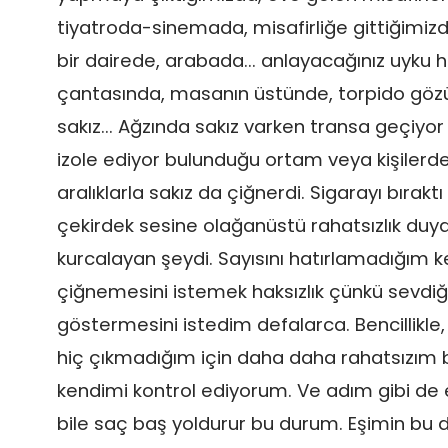
tiyatroda-sinemada, misafirliğe gittiğimizd
bir dairede, arabada... anlayacağınız uyku ha
çantasında, masanın üstünde, torpido gözün
sakız... Ağzında sakız varken transa geçiy
izole ediyor bulunduğu ortam veya kişilerden
aralıklarla sakız da çiğnerdi. Sigarayı bıraktı 
çekirdek sesine olağanüstü rahatsızlık duy
kurcalayan şeydi. Sayısını hatırlamadığım k
çiğnemesini istemek haksızlık çünkü sevdiğin
göstermesini istedim defalarca. Bencillikle,
hiç çıkmadığım için daha daha rahatsızım
kendimi kontrol ediyorum. Ve adım gibi de 
bile saç baş yoldurur bu durum. Eşimin b