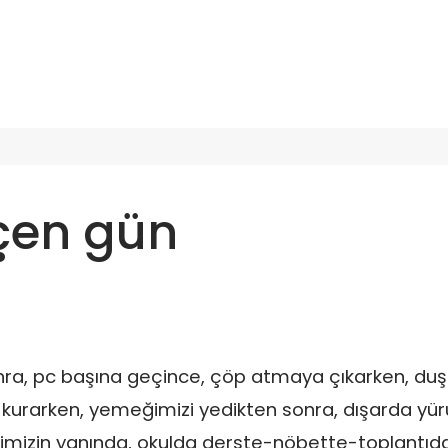
çen gün
onra, pc başına geçince, çöp atmaya çıkarken, du
yı kurarken, yemeğimizi yedikten sonra, dışarda yü
rimizin yanında, okulda derste-nöbette-toplantıda