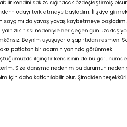
ilir kendini sakıza sığınacak özdeşleştirmiş olsu
zından- odayı terk etmeye başladım. İlişkiye girme
 olan saygımı da yavaş yavaş kaybetmeye başladım
ik, yalnızlık hissi nedeniyle her geçen gün uzaklaşıy
imkânsız. Beynim uyuşuyor o şapırtıdan resmen. S
 sakız patlatan bir adamın yanında görünmek
ştuğumuzda ilginçtir kendisinin de bu görünümde
isterim. Size danışma nedenim bu durumun nedeni
 için daha katlanılabilir olur. Şimdiden teşekkürl