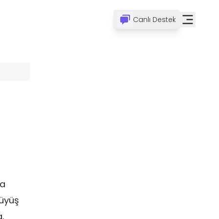
Canlı Destek
şa
rüyüş
,