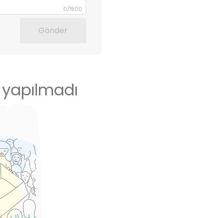
0
/
1500
Gönder
 yapılmadı