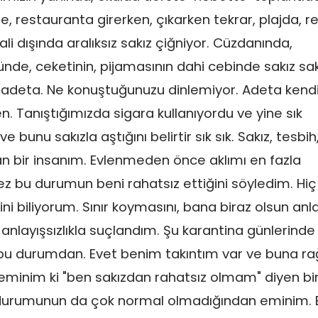
e, restauranta girerken, çıkarken tekrar, plajda, r
li dışında aralıksız sakız çiğniyor. Cüzdanında,
de, ceketinin, pijamasının dahi cebinde sakız sak
or adeta. Ne konuştuğunuzu dinlemiyor. Adeta kendi
. Tanıştığımızda sigara kullanıyordu ve yine sık
ve bunu sakızla aştığını belirtir sık sık. Sakız, tesbih
an bir insanım. Evlenmeden önce aklımı en fazla
ez bu durumun beni rahatsız ettiğini söyledim. Hiç
i biliyorum. Sınır koymasını, bana biraz olsun anl
 anlayışsızlıkla suçlandım. Şu karantina günlerind
 bu durumdan. Evet benim takıntım var ve buna 
eminim ki "ben sakızdan rahatsız olmam" diyen bi
u durumunun da çok normal olmadığından eminim. 