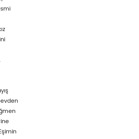
esmi
ız
ni
,
ayış
e evden
rağmen
rine
Eşimin