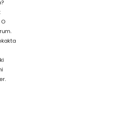
n?
k
. O
orum.
okakta
ki
ni
er.