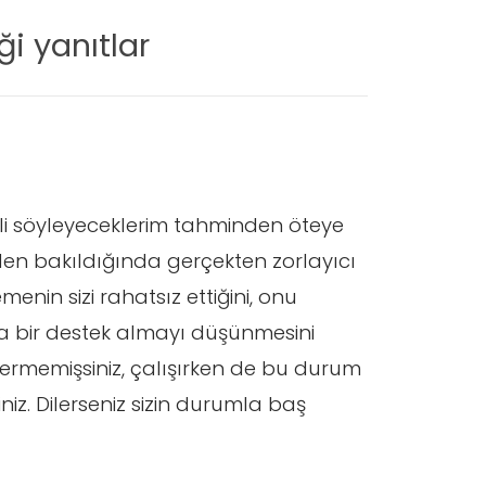
i yanıtlar
lgili söyleyeceklerim tahminden öteye
den bakıldığında gerçekten zorlayıcı
enin sizi rahatsız ettiğini, onu
da bir destek almayı düşünmesini
gi vermemişsiniz, çalışırken de bu durum
iz. Dilerseniz sizin durumla baş