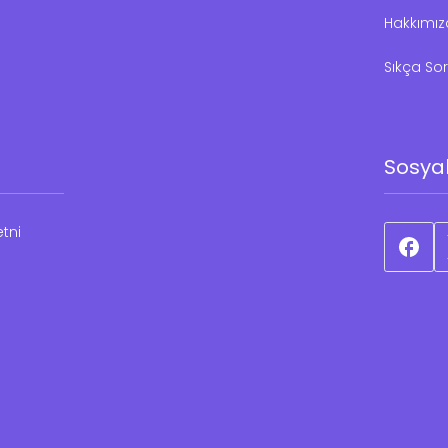
Hakkımı
Sıkça Sor
Sosya
tni