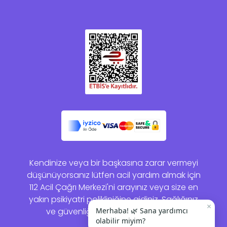
Kendinize veya bir başkasına zarar vermeyi
düşünüyorsanız lütfen acil yardım almak için
112 Acil Çağrı Merkezi'ni arayınız veya size en
yakın psikiyatri polikliniğine gidiniz. Sağlığınız
×
ve güvenliğiniz bizim için önemlidir.
Merhaba! 🌿 Sana yardımcı
olabilir miyim?