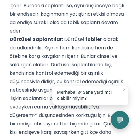
içerir. Buradaki saplantı ise, aynı düşünceye bağlı
bir endişedir; kaçınmanın yatıştırıcı etkisi olmasa
da endişe sürekli olsa da fobik saplantı devam
eder.
Dürtüsel Saplantılar
: Dürtüsel
fobiler
olarak
da adlandırılır. Kişinin hem kendisine hem de
ötekine karşı kaygılarını içerir. Bunlar cinsel ve
saldırgan olabilir. Dürtüsel saplantılarda kişi,
kendisinde kontrol edemediği bir aşırılık
düşüncesiyle didişir, bu kontrol edemediği aşırılık
×
neticesinde uygunsuz bir eylemde bulunmaya
Merhaba! 🌿 Sana yardımcı
ilişkin saplantılar ortaya çıkar. Mesela kişi,
olabilir miyim?
evdeyken cama yaklaşamayabilir, “ya
düşersem?” düşüncesinden korktuğu için. Bu tarz
💬
bir endişe obsesyonel bir biçimde çıkar. Çünkü
kişi, endişeye karşı savaşırken gittikçe daha