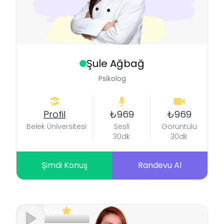
Şule
Ağbağ
Psikolog
Profil
₺969
₺969
Belek Üniversitesi
Sesli
Görüntülü
30dk
30dk
Şimdi Konuş
Randevu Al
Meşgul
5