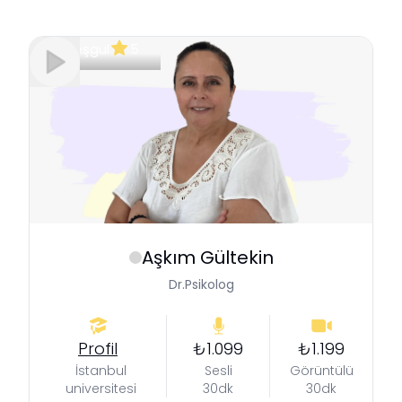
Meşgul
5
Aşkım
Gültekin
Dr.Psikolog
Profil
₺1.099
₺1.199
İstanbul
Sesli
Görüntülü
universitesi
30dk
30dk