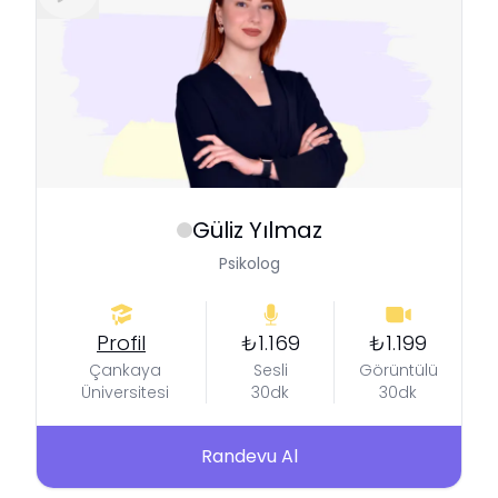
Güliz
Yılmaz
Psikolog
Profil
₺1.169
₺1.199
Çankaya
Sesli
Görüntülü
Üniversitesi
30dk
30dk
Randevu Al