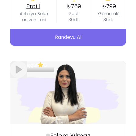
Profil
₺769
₺799
Antalya Belek
Sesli
Görüntülü
üniversitesi
30dk
30dk
Randevu Al
Meşgul
5
Eslem
Yılmaz