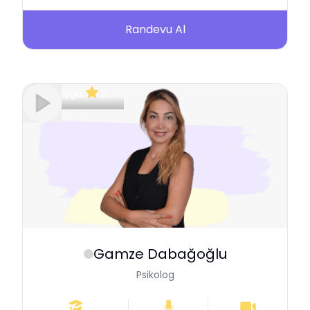
Randevu Al
Meşgul
5
Gamze
Dabağoğlu
Psikolog