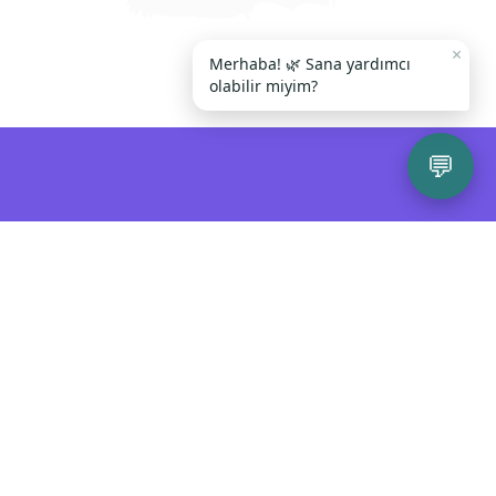
×
Merhaba! 🌿 Sana yardımcı
olabilir miyim?
💬
Hizmetler
Online Terapi
Psikolojik Testler
Psikoloğa Soru Sor