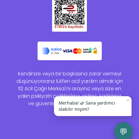
Kendinize veya bir başkasına zarar vermeyi
düşünüyorsanız lütfen acil yardım almak için
112 Acil Çağrı Merkezi'ni arayınız veya size en
yakın psikiyatri polikliniğine gidiniz. Sağlığınız
×
ve güvenliğiniz bizim için önemlidir.
Merhaba! 🌿 Sana yardımcı
olabilir miyim?
💬