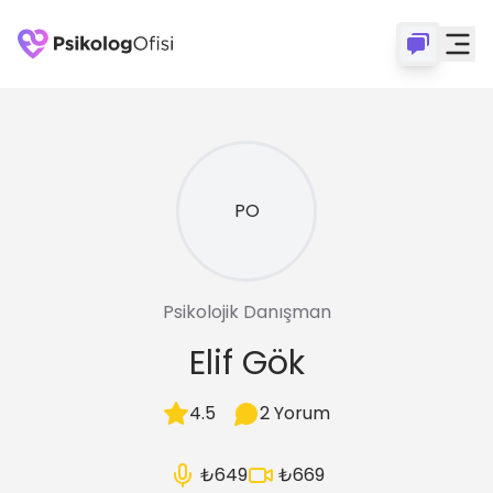
PO
Psikolojik Danışman
Elif
Gök
4.5
2
Yorum
₺649
₺669