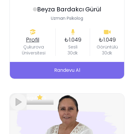
Beyza
Bardakcı Gürül
Uzman Psikolog
Profil
₺1.049
₺1.049
Çukurova
Sesli
Görüntülü
Üniversitesi
30dk
30dk
Randevu Al
Meşgul
5