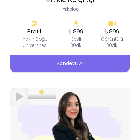
Psikolog
Profil
₺899
₺899
Yakın Doğu
Sesli
Görüntülü
Üniversitesi
30dk
30dk
Randevu Al
Meşgul
0