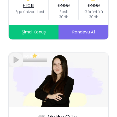
Profil
₺999
₺999
Ege üniversitesi
Sesli
Görüntülü
30dk
30dk
Şimdi Konuş
Randevu Al
Meşgul
5
F. Melike
Çiftçi