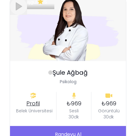
Meşgul
5
Şule
Ağbağ
Psikolog
Profil
₺969
₺969
Belek Üniversitesi
Sesli
Görüntülü
30dk
30dk
Randevu Al