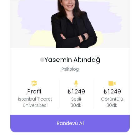
Yasemin
Altındağ
Psikolog
Profil
₺1.249
₺1.249
İstanbul Ticaret
Sesli
Görüntülü
Üniversitesi
30dk
30dk
Randevu Al