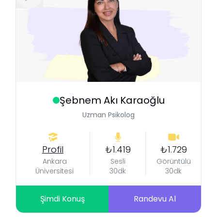
Şebnem
Akı Karaoğlu
Uzman Psikolog
Profil
₺1.419
₺1.729
Ankara
Sesli
Görüntülü
Üniversitesi
30dk
30dk
Şimdi Konuş
Randevu Al