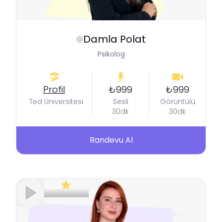
Damla
Polat
Psikolog
Profil
₺999
₺999
Ted Üniversitesi
Sesli
Görüntülü
30dk
30dk
Randevu Al
Meşgul
5