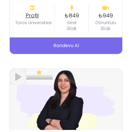
Profil
₺849
₺949
Toros Üniversitesi
Sesli
Görüntülü
30dk
30dk
Randevu Al
Meşgul
5