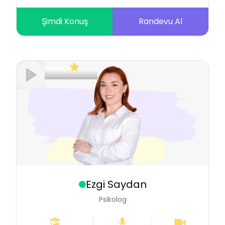
Şimdi Konuş
Randevu Al
Çevrimiçi
5
Ezgi
Saydan
Psikolog