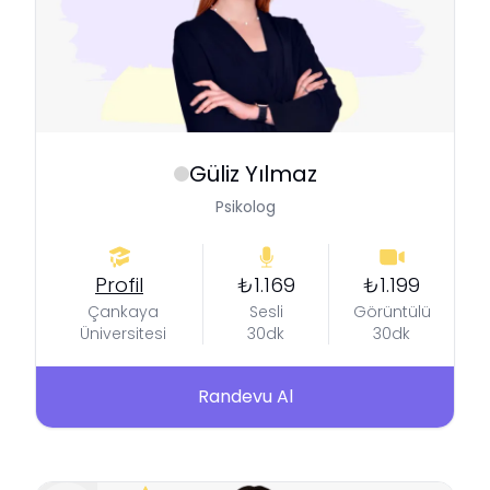
Güliz
Yılmaz
Psikolog
Profil
₺1.169
₺1.199
Çankaya
Sesli
Görüntülü
Üniversitesi
30dk
30dk
Randevu Al