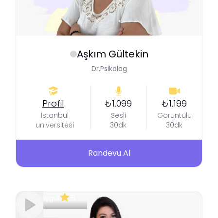
Aşkım
Gültekin
Dr.Psikolog
Profil
₺1.099
₺1.199
İstanbul
Sesli
Görüntülü
universitesi
30dk
30dk
Randevu Al
Meşgul
5