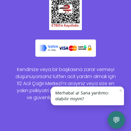
Kendinize veya bir başkasına zarar vermeyi
düşünüyorsanız lütfen acil yardım almak için
112 Acil Çağrı Merkezi'ni arayınız veya size en
yakın psikiyatri polikliniğine gidiniz. Sağlığınız
×
Merhaba! 🌿 Sana yardımcı
ve güvenliğiniz bizim için önemlidir.
olabilir miyim?
💬