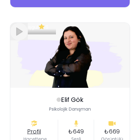
Meşgul
5
Elif
Gök
Psikolojik Danışman
Profil
₺649
₺669
Hacettepe
Sesli
Görüntülü