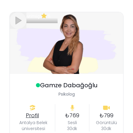
Çevrimiçi
5
Gamze
Dabağoğlu
Psikolog
Profil
₺769
₺799
Antalya Belek
Sesli
Görüntülü
üniversitesi
30dk
30dk