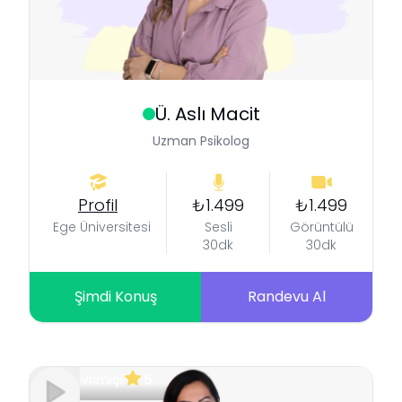
Ü. Aslı
Macit
Uzman Psikolog
Profil
₺1.499
₺1.499
Ege Üniversitesi
Sesli
Görüntülü
30dk
30dk
Şimdi Konuş
Randevu Al
Çevrimiçi
5