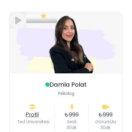
Çevrimiçi
0
Damla
Polat
Psikolog
Profil
₺999
₺999
Ted Üniversitesi
Sesli
Görüntülü
30dk
30dk