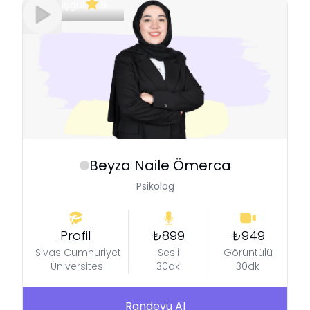
Meşgul
5
Beyza Naile
Ömerca
Psikolog
Profil
₺899
₺949
Sivas Cumhuriyet
Sesli
Görüntülü
Üniversitesi
30dk
30dk
Randevu Al