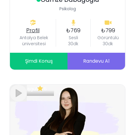
Psikolog
Profil
₺769
₺799
Antalya Belek
Sesli
Görüntülü
üniversitesi
30dk
30dk
Şimdi Konuş
Randevu Al
Meşgul
5