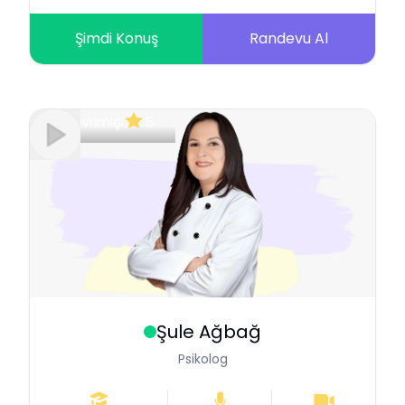
Şimdi Konuş
Randevu Al
Çevrimiçi
5
Şule
Ağbağ
Psikolog