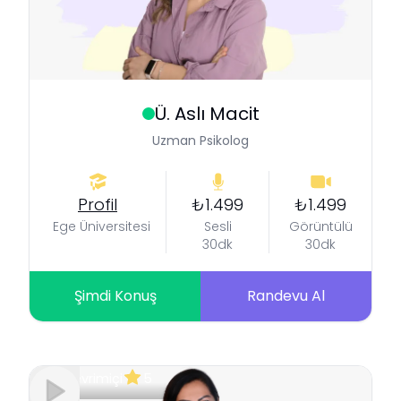
Ü. Aslı
Macit
Uzman Psikolog
Profil
₺1.499
₺1.499
Ege Üniversitesi
Sesli
Görüntülü
30dk
30dk
Şimdi Konuş
Randevu Al
Çevrimiçi
5