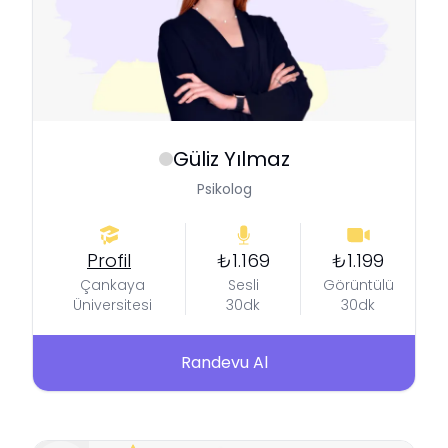
Güliz
Yılmaz
Psikolog
Profil
₺1.169
₺1.199
Çankaya
Sesli
Görüntülü
Üniversitesi
30dk
30dk
Randevu Al