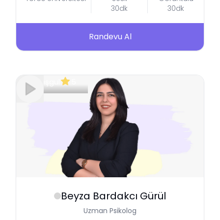
30dk
30dk
Randevu Al
Meşgul
5
Beyza
Bardakcı Gürül
Uzman Psikolog