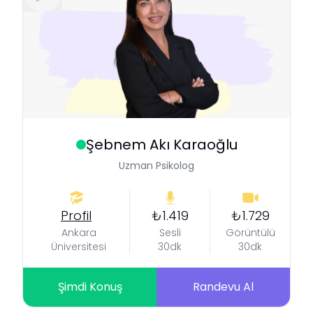
Şebnem
Akı Karaoğlu
Uzman Psikolog
Profil
₺1.419
₺1.729
Ankara
Sesli
Görüntülü
Üniversitesi
30dk
30dk
Şimdi Konuş
Randevu Al