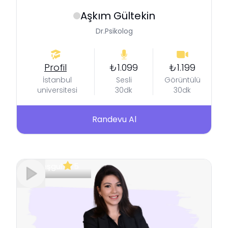
Aşkım
Gültekin
Dr.Psikolog
Profil
₺1.099
₺1.199
İstanbul
Sesli
Görüntülü
universitesi
30dk
30dk
Randevu Al
Meşgul
5