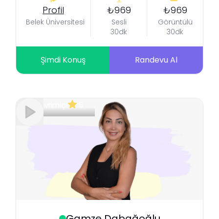
Profil
₺969
₺969
Belek Üniversitesi
Sesli
Görüntülü
30dk
30dk
Şimdi Konuş
Randevu Al
Çevrimiçi
5
Gamze
Dabağoğlu