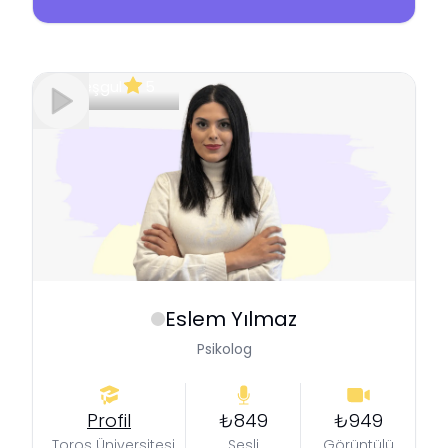
Meşgul
5
Eslem
Yılmaz
Psikolog
Profil
₺849
₺949
Toros Üniversitesi
Sesli
Görüntülü