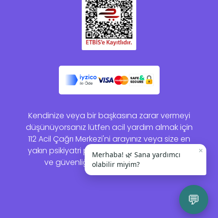
Kendinize veya bir başkasına zarar vermeyi
düşünüyorsanız lütfen acil yardım almak için
112 Acil Çağrı Merkezi'ni arayınız veya size en
yakın psikiyatri polikliniğine gidiniz. Sağlığınız
×
Merhaba! 🌿 Sana yardımcı
ve güvenliğiniz bizim için önemlidir.
olabilir miyim?
💬