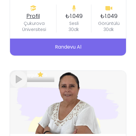
Profil
₺1.049
₺1.049
Çukurova
Sesli
Görüntülü
Üniversitesi
30dk
30dk
Randevu Al
Meşgul
5