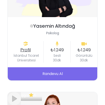
Yasemin
Altındağ
Psikolog
Profil
₺1.249
₺1.249
İstanbul Ticaret
Sesli
Görüntülü
Üniversitesi
30dk
30dk
Randevu Al
Meşgul
5