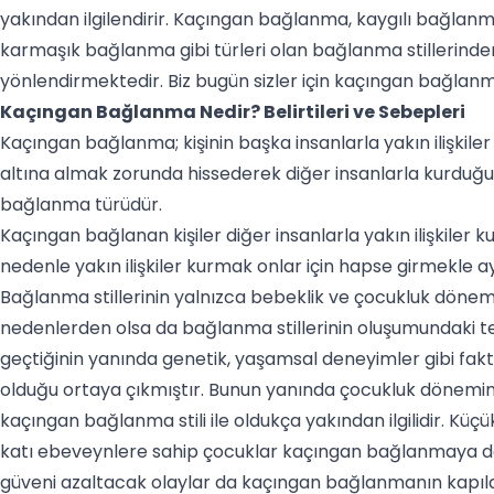
yakından ilgilendirir. Kaçıngan bağlanma, kaygılı bağla
karmaşık bağlanma gibi türleri olan bağlanma stillerinden he
yönlendirmektedir. Biz bugün sizler için kaçıngan bağlanm
Kaçıngan Bağlanma Nedir? Belirtileri ve Sebepleri
Kaçıngan bağlanma; kişinin başka insanlarla yakın ilişkil
altına almak zorunda hissederek diğer insanlarla kurduğu 
bağlanma türüdür.
Kaçıngan bağlanan kişiler diğer insanlarla yakın ilişkiler ku
nedenle yakın ilişkiler kurmak onlar için hapse girmekle 
Bağlanma stillerinin yalnızca bebeklik ve çocukluk dönemleri
nedenlerden olsa da
bağlanma stillerinin
oluşumundaki tek
geçtiğinin yanında genetik, yaşamsal deneyimler gibi fakt
olduğu ortaya çıkmıştır. Bunun yanında çocukluk dönemi
kaçıngan bağlanma stili ile oldukça yakından ilgilidir. Küç
katı ebeveynlere sahip çocuklar kaçıngan bağlanmaya da
güveni azaltacak olaylar da kaçıngan bağlanmanın kapılar