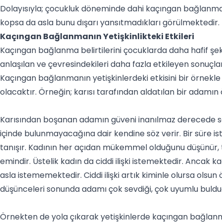
Dolayısıyla; çocukluk döneminde dahi kaçıngan bağlanma sti
kopsa da asla bunu dışarı yansıtmadıkları görülmektedir.
Kaçıngan Bağlanmanın Yetişkinlikteki Etkileri
Kaçıngan bağlanma belirtilerini çocuklarda daha hafif şek
anlaşılan ve çevresindekileri daha fazla etkileyen sonuçları
Kaçıngan bağlanmanın yetişkinlerdeki etkisini bir örnekle
olacaktır. Örneğin; karısı tarafından aldatılan bir adamın
Karısından boşanan adamın güveni inanılmaz derecede sarsı
içinde bulunmayacağına dair kendine söz verir. Bir süre is
tanışır. Kadının her açıdan mükemmel olduğunu düşünür, ta
emindir. Üstelik kadın da ciddi ilişki istemektedir. Ancak ka
asla istememektedir. Ciddi ilişki artık kiminle olursa ols
düşünceleri sonunda adamı çok sevdiği, çok uyumlu buldu
Örnekten de yola çıkarak yetişkinlerde kaçıngan bağlanma