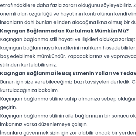
etrafındakilere daha fazla zararı olduğunu söyleyebiliriz. Z
önemli olan özgürlüğü ve hayatının kontrolünün kendi elind
insanların dahi bunları elinden alacağına ikna olmuş bir 
Kaçıngan Bağlanmadan Kurtulmak Mümkün Mü?
Kaçıngan bağlanma stili hayatı ve ilişkileri oldukça zorla
kaçıngan bağlanmaya kendilerini mahkum hissedebilirler. 
baş edebilmek mümkündür. Yapacaklarınız ve yapmayaca
stilinden kurtulabilirsiniz.
Kaçıngan Bağlanma İle Baş Etmenin Yolları ve Tedav
Bunun için size verebileceğimiz bazı tavsiyeleri derledi
kurtulacağınıza bakalım.
Kaçıngan bağlanma stiline sahip olmanıza sebep olduğun
geçirin.
Kaçıngan bağlanma stilinin aile bağlarınızın bir sonucu oldu
imkanınız varsa düzenlemeye çalışın.
İnsanlara güvenmek sizin için zor olabilir ancak bir yer