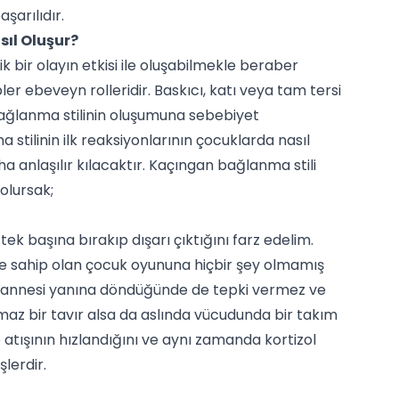
şarılıdır.
ıl Oluşur?
bir olayın etkisi ile oluşabilmekle beraber
er ebeveyn rolleridir. Baskıcı, katı veya tam tersi
ağlanma stilinin oluşumuna sebebiyet
stilinin ilk reaksiyonlarının çocuklarda nasıl
 anlaşılır kılacaktır. Kaçıngan bağlanma stili
 olursak;
k başına bırakıp dışarı çıktığını farz edelim.
e sahip olan çocuk oyununa hiçbir şey olmamış
e annesi yanına döndüğünde de tepki vermez ve
z bir tavır alsa da aslında vücudunda bir takım
atışının hızlandığını ve aynı zamanda kortizol
şlerdir.