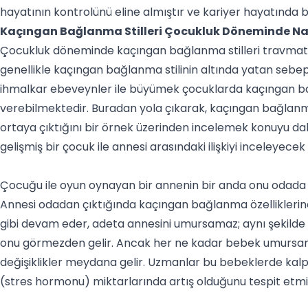
hayatının kontrolünü eline almıştır ve kariyer hayatında ba
Kaçıngan Bağlanma Stilleri Çocukluk Döneminde Nas
Çocukluk döneminde kaçıngan bağlanma stilleri travmatik 
genellikle kaçıngan bağlanma stilinin altında yatan sebepl
ihmalkar ebeveynler ile büyümek çocuklarda kaçıngan b
verebilmektedir. Buradan yola çıkarak, kaçıngan bağlanma 
ortaya çıktığını bir örnek üzerinden incelemek konuyu daha
gelişmiş bir çocuk ile annesi arasındaki ilişkiyi inceleyecek
Çocuğu ile oyun oynayan bir annenin bir anda onu odada te
Annesi odadan çıktığında kaçıngan bağlanma özelliklerin
gibi devam eder, adeta annesini umursamaz; aynı şekild
onu görmezden gelir. Ancak her ne kadar bebek umursama
değişiklikler meydana gelir. Uzmanlar bu bebeklerde kalp 
(stres hormonu) miktarlarında artış olduğunu tespit etmi