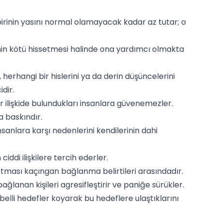
irinin yasını normal olamayacak kadar az tutar; o
erinin kötü hissetmesi halinde ona yardımcı olmakta
, herhangi bir hislerini ya da derin düşüncelerini
dir.
r ilişkide bulundukları insanlara güvenemezler.
a baskındır.
anlara karşı nedenlerini kendilerinin dahi
iddi ilişkilere tercih ederler.
artması kaçıngan bağlanma belirtileri arasındadır.
lanan kişileri agresifleştirir ve paniğe sürükler.
elli hedefler koyarak bu hedeflere ulaştıklarını