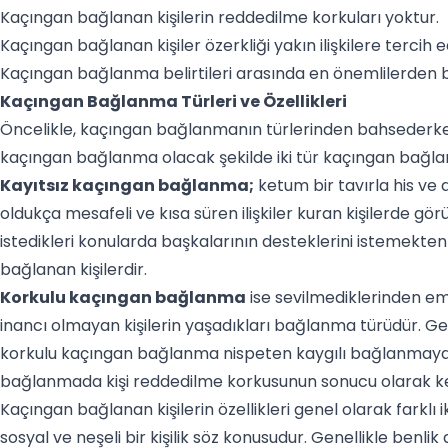
Kaçıngan bağlanan kişilerin reddedilme korkuları yoktur.
Kaçıngan bağlanan kişiler özerkliği yakın ilişkilere tercih e
Kaçıngan bağlanma belirtileri arasında en önemlilerden b
Kaçıngan Bağlanma Türleri ve Özellikleri
Öncelikle, kaçıngan bağlanmanın türlerinden bahsederke
kaçıngan bağlanma olacak şekilde iki tür kaçıngan bağla
Kayıtsız kaçıngan bağlanma;
ketum bir tavırla his ve 
oldukça mesafeli ve kısa süren ilişkiler kuran kişilerde
istedikleri konularda başkalarının desteklerini istemekten
bağlanan kişilerdir.
Korkulu kaçıngan bağlanma
ise sevilmediklerinden e
inancı olmayan kişilerin yaşadıkları bağlanma türüdür. G
korkulu kaçıngan bağlanma nispeten kaygılı bağlanmay
bağlanmada kişi reddedilme korkusunun sonucu olarak kend
Kaçıngan bağlanan kişilerin özellikleri genel olarak farklı 
sosyal ve neşeli bir kişilik söz konusudur. Genellikle benl