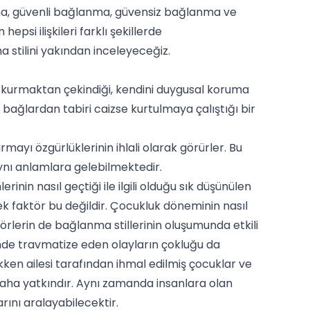
nma, güvenli bağlanma, güvensiz bağlanma ve
psi ilişkileri farklı şekillerde
a stilini yakından inceleyeceğiz.
er kurmaktan çekindiği, kendini duygusal koruma
bağlardan tabiri caizse kurtulmaya çalıştığı bir
rmayı özgürlüklerinin ihlali olarak görürler. Bu
aynı anlamlara gelebilmektedir.
nin nasıl geçtiği ile ilgili olduğu sık düşünülen
 faktör bu değildir. Çocukluk döneminin nasıl
örlerin de bağlanma stillerinin oluşumunda etkili
nde travmatize eden olayların çokluğu da
ükken ailesi tarafından ihmal edilmiş çocuklar ve
ha yatkındır. Aynı zamanda insanlara olan
ını aralayabilecektir.