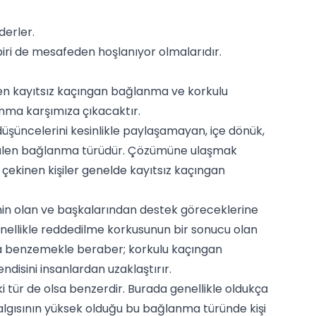
derler.
iri de mesafeden hoşlanıyor olmalarıdır.
n kayıtsız kaçıngan bağlanma ve korkulu
nma karşımıza çıkacaktır.
düşüncelerini kesinlikle paylaşamayan, içe dönük,
 görülen bağlanma türüdür. Çözümüne ulaşmak
 çekinen kişiler genelde kayıtsız kaçıngan
min olan ve başkalarından destek göreceklerine
enellikle reddedilme korkusunun bir sonucu olan
a benzemekle beraber; korkulu kaçıngan
isini insanlardan uzaklaştırır.
iki tür de olsa benzerdir. Burada genellikle oldukça
ik algısının yüksek olduğu bu bağlanma türünde kişi