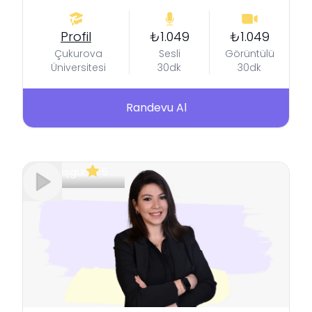
Profil
₺1.049
₺1.049
Çukurova
Sesli
Görüntülü
Üniversitesi
30dk
30dk
Randevu Al
Meşgul
5