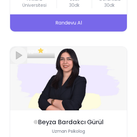
Üniversitesi
30dk
30dk
Randevu Al
Meşgul
5
Beyza
Bardakcı Gürül
Uzman Psikolog