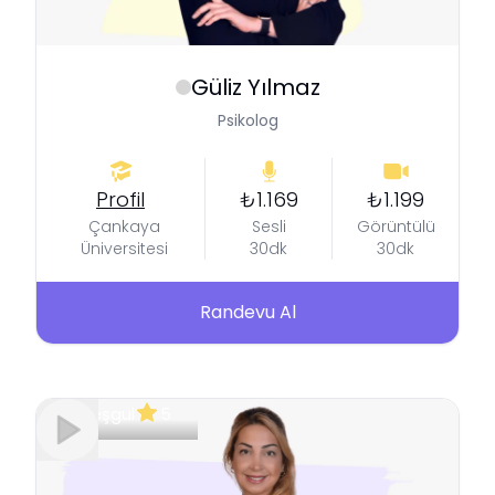
Güliz
Yılmaz
Psikolog
Profil
₺1.169
₺1.199
Çankaya
Sesli
Görüntülü
Üniversitesi
30dk
30dk
Randevu Al
Meşgul
5