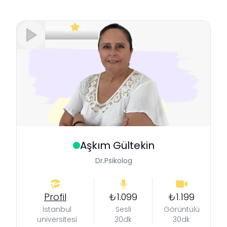
Çevrimiçi
5
Aşkım
Gültekin
Dr.Psikolog
Profil
₺1.099
₺1.199
İstanbul
Sesli
Görüntülü
universitesi
30dk
30dk