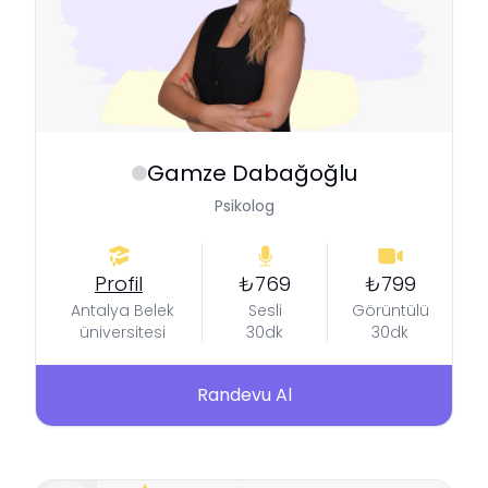
Gamze
Dabağoğlu
Psikolog
Profil
₺769
₺799
Antalya Belek
Sesli
Görüntülü
üniversitesi
30dk
30dk
Randevu Al