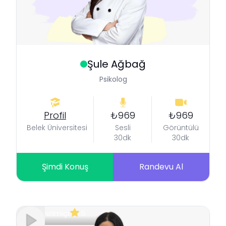
Şule
Ağbağ
Psikolog
Profil
₺969
₺969
Belek Üniversitesi
Sesli
Görüntülü
30dk
30dk
Şimdi Konuş
Randevu Al
Çevrimiçi
5