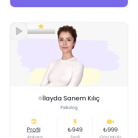
Meşgul
5
İlayda Sanem
Kılıç
Psikolog
Profil
₺949
₺999
Ankara
Sesli
Görüntülü