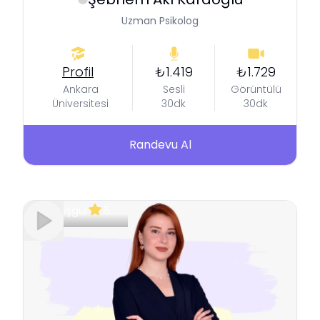
Uzman Psikolog
Profil
₺1.419
₺1.729
Ankara
Sesli
Görüntülü
Üniversitesi
30dk
30dk
Randevu Al
Meşgul
5