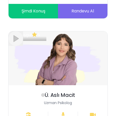
Şimdi Konuş
Randevu Al
Meşgul
5
Ü. Aslı
Macit
Uzman Psikolog