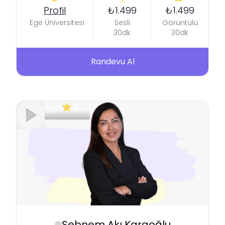
Profil
₺1.499
₺1.499
Ege Üniversitesi
Sesli
Görüntülü
30dk
30dk
Randevu Al
Meşgul
5
Şebnem
Akı Karaoğlu