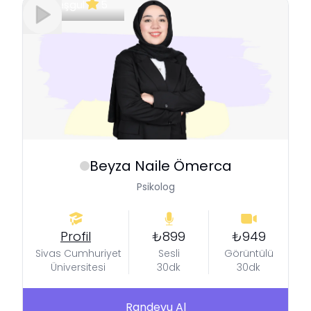
Meşgul
5
Beyza Naile
Ömerca
Psikolog
Profil
₺899
₺949
Sivas Cumhuriyet
Sesli
Görüntülü
Üniversitesi
30dk
30dk
Randevu Al