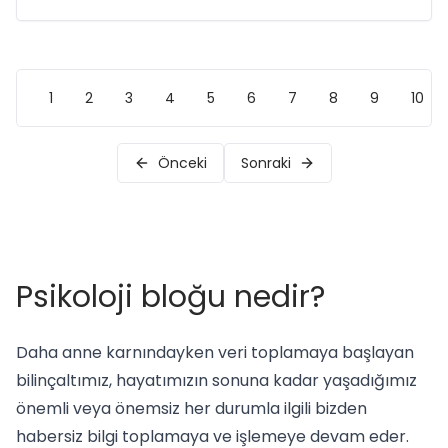
1
2
3
4
5
6
7
8
9
10
Önceki
Sonraki
Psikoloji bloğu nedir?
Daha anne karnındayken veri toplamaya başlayan
bilinçaltımız, hayatımızın sonuna kadar yaşadığımız
önemli veya önemsiz her durumla ilgili bizden
habersiz bilgi toplamaya ve işlemeye devam eder.